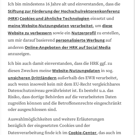
Ich bin mindestens 16 Jahre alt und einverstanden, dass die
Über uns
FAQ
Stiftung zur Förderung der Hochschulrektorenkonferenz
(HRK)
Cookies und ähnliche Technologien
einsetzt und
Medienarbeit
Kooperationen
meine Website-Nutzungsdaten
verarbeitet
diese
, um
Website zu verbessern
Nutzerprofil
sowie ein
zu erstellen,
Datenschutzerklärung
Impressum
personalisierte Werbung
um mir darauf basierend
auf
Online-Angeboten der HRK auf Social Media
anderen
anzuzeigen.
Sitemap
Cookie-Center
Ich bin auch damit einverstanden, dass die HRK ggf. zu
Website-Nutzungsdaten
diesen Zwecken meine
in sog.
Folgen Sie uns
unsicheren Drittländern
außerhalb des EWR verarbeitet,
auch wenn insoweit kein mit dem EU-Recht vergleichbares
Datenschutzniveau gewährleistet ist. Es besteht u.a. das
Risiko, dass dortige Behörden auf die verarbeiteten Daten
zugreifen können und die Betroffenenrechte eingeschränkt
oder ausgeschlossen sind.
Auswahlmöglichkeiten und weitere Erläuterungen
bezüglich der eingesetzten Cookies und der
Cookie-Center
Datenverarbeitung finde ich im
, das auch im