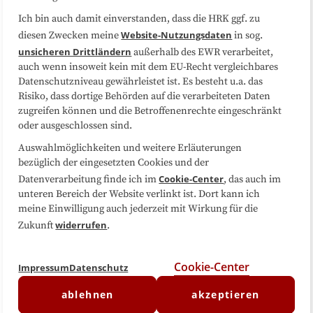
Sitemap
Cookie-Center
Ich bin auch damit einverstanden, dass die HRK ggf. zu
Website-Nutzungsdaten
diesen Zwecken meine
in sog.
Folgen Sie uns
unsicheren Drittländern
außerhalb des EWR verarbeitet,
auch wenn insoweit kein mit dem EU-Recht vergleichbares
Datenschutzniveau gewährleistet ist. Es besteht u.a. das
Risiko, dass dortige Behörden auf die verarbeiteten Daten
zugreifen können und die Betroffenenrechte eingeschränkt
oder ausgeschlossen sind.
Auswahlmöglichkeiten und weitere Erläuterungen
bezüglich der eingesetzten Cookies und der
Cookie-Center
Datenverarbeitung finde ich im
, das auch im
unteren Bereich der Website verlinkt ist. Dort kann ich
meine Einwilligung auch jederzeit mit Wirkung für die
widerrufen
Zukunft
.
Cookie-Center
Impressum
Datenschutz
ablehnen
akzeptieren