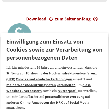
Download
zum Seitenanfang
Einwilligung zum Einsatz von
Cookies sowie zur Verarbeitung von
personenbezogenen Daten
Ich bin mindestens 16 Jahre alt und einverstanden, dass die
Über uns
FAQ
Stiftung zur Förderung der Hochschulrektorenkonferenz
(HRK)
Cookies und ähnliche Technologien
einsetzt und
Medienarbeit
Kooperationen
meine Website-Nutzungsdaten
verarbeitet
diese
, um
Website zu verbessern
Nutzerprofil
sowie ein
zu erstellen,
Datenschutzerklärung
Impressum
personalisierte Werbung
um mir darauf basierend
auf
Online-Angeboten der HRK auf Social Media
anderen
anzuzeigen.