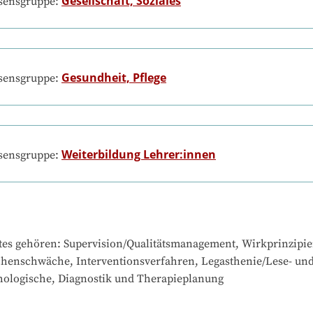
Gesellschaft, Soziales
ssensgruppe:
Gesundheit, Pflege
ssensgruppe:
Weiterbildung Lehrer:innen
ssensgruppe:
tes gehören
: 
Supervision/Qualitätsmanagement, Wirkprinzipien
chenschwäche, Interventionsverfahren, Legasthenie/Lese- und
ologische, Diagnostik und Therapieplanung