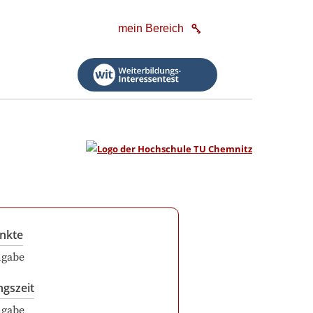
mein Bereich
nkte
ngabe
ngszeit
ngabe