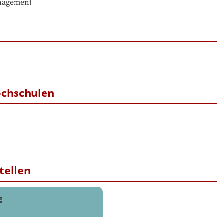
ochschulen
tellen
g