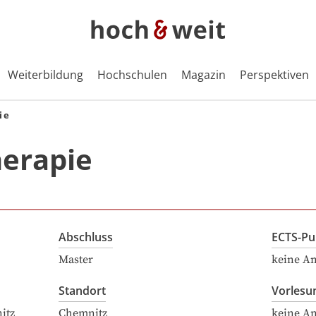
Weiterbildung
Hochschulen
Magazin
Perspektiven
ie
herapie
Abschluss
ECTS-Pu
Master
keine A
Standort
Vorlesu
itz
Chemnitz
keine A