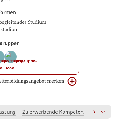
formen
begleitendes Studium
itstudium
sgruppen
iterbildungsangebot merken
assung
Zu erwerbende Kompetenzen
Qualitätssicheru