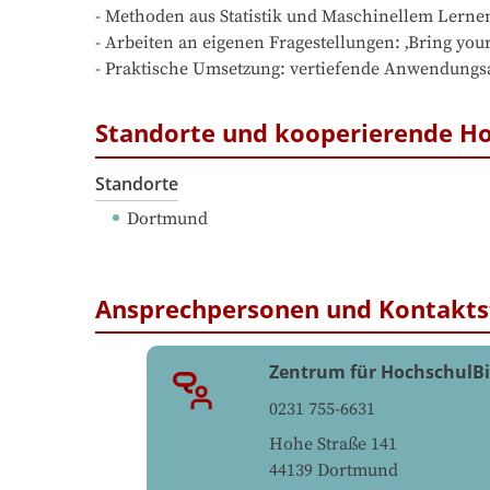
- Methoden aus Statistik und Maschinellem Lern
- Arbeiten an eigenen Fragestellungen: ‚Bring your
- Praktische Umsetzung: vertiefende Anwendung
Standorte und kooperierende H
Standorte
Dortmund
Ansprechpersonen und Kontakts
Zentrum für HochschulB
0231 755-6631
Hohe Straße 141
44139
Dortmund