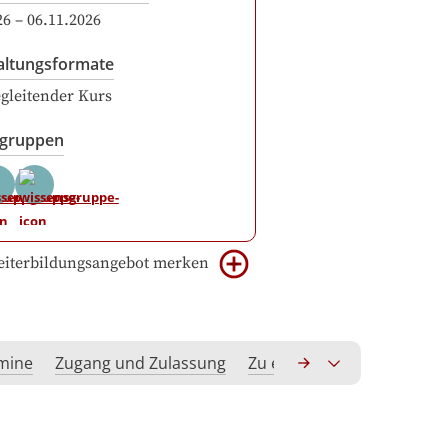
26
–
06.11.2026
altungsformate
gleitender Kurs
sgruppen
iterbildungsangebot merken
rmine
Zugang und Zulassung
Zu erwerbende Kompeten