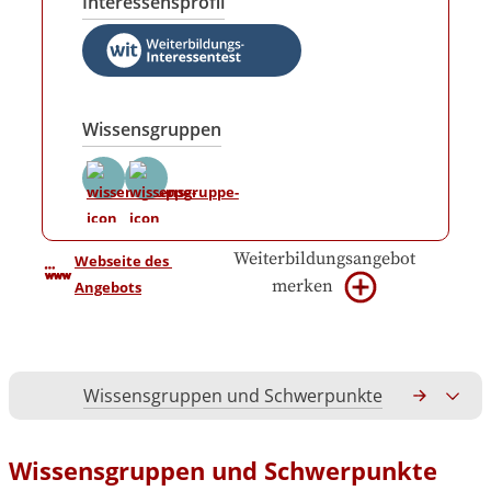
Interessensprofil
Wissensgruppen
Weiterbildungsangebot
Webseite des 
merken
Angebots
Wissensgruppen und Schwerpunkte
Gesamtko
Wissensgruppen und Schwerpunkte