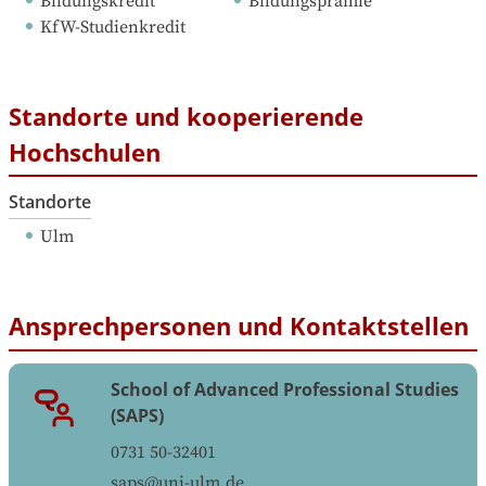
Bildungskredit
Bildungsprämie
KfW-Studienkredit
Standorte und kooperierende
Hochschulen
Standorte
Ulm
Ansprechpersonen und Kontaktstellen
School of Advanced Professional Studies
(SAPS)
0731 50-32401
saps@uni-ulm.de