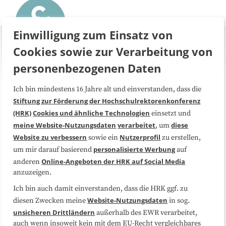
Einwilligung zum Einsatz von
Cookies sowie zur Verarbeitung von
personenbezogenen Daten
Ich bin mindestens 16 Jahre alt und einverstanden, dass die
Über uns
FAQ
Stiftung zur Förderung der Hochschulrektorenkonferenz
(HRK)
Cookies und ähnliche Technologien
einsetzt und
Medienarbeit
Kooperationen
meine Website-Nutzungsdaten
verarbeitet
diese
, um
Website zu verbessern
Nutzerprofil
sowie ein
zu erstellen,
Datenschutzerklärung
Impressum
personalisierte Werbung
um mir darauf basierend
auf
Online-Angeboten der HRK auf Social Media
anderen
anzuzeigen.
Sitemap
Cookie-Center
Ich bin auch damit einverstanden, dass die HRK ggf. zu
Website-Nutzungsdaten
diesen Zwecken meine
in sog.
Folgen Sie uns
unsicheren Drittländern
außerhalb des EWR verarbeitet,
auch wenn insoweit kein mit dem EU-Recht vergleichbares