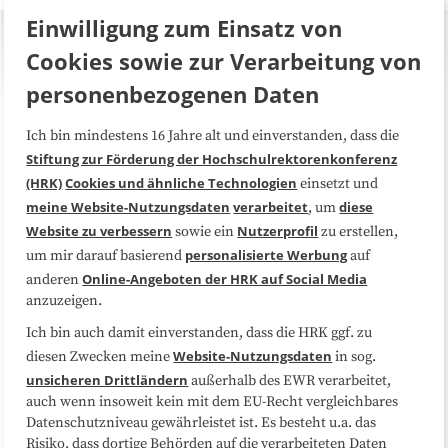
Einwilligung zum Einsatz von
Cookies sowie zur Verarbeitung von
personenbezogenen Daten
Ich bin mindestens 16 Jahre alt und einverstanden, dass die
Über uns
FAQ
Stiftung zur Förderung der Hochschulrektorenkonferenz
(HRK)
Cookies und ähnliche Technologien
einsetzt und
Medienarbeit
Kooperationen
meine Website-Nutzungsdaten
verarbeitet
diese
, um
Website zu verbessern
Nutzerprofil
sowie ein
zu erstellen,
Datenschutzerklärung
Impressum
personalisierte Werbung
um mir darauf basierend
auf
Online-Angeboten der HRK auf Social Media
anderen
anzuzeigen.
Sitemap
Cookie-Center
Ich bin auch damit einverstanden, dass die HRK ggf. zu
Website-Nutzungsdaten
diesen Zwecken meine
in sog.
Folgen Sie uns
unsicheren Drittländern
außerhalb des EWR verarbeitet,
auch wenn insoweit kein mit dem EU-Recht vergleichbares
Datenschutzniveau gewährleistet ist. Es besteht u.a. das
Risiko, dass dortige Behörden auf die verarbeiteten Daten