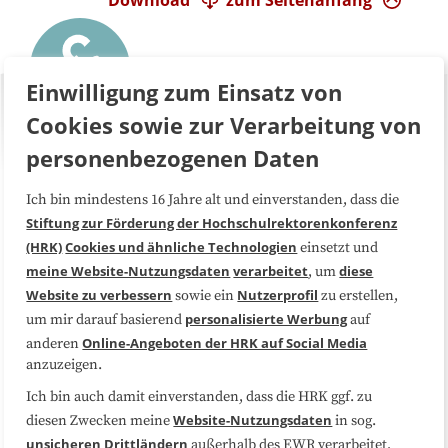
Einwilligung zum Einsatz von
Cookies sowie zur Verarbeitung von
personenbezogenen Daten
Ich bin mindestens 16 Jahre alt und einverstanden, dass die
Über uns
FAQ
Stiftung zur Förderung der Hochschulrektorenkonferenz
(HRK)
Cookies und ähnliche Technologien
einsetzt und
Medienarbeit
Kooperationen
meine Website-Nutzungsdaten
verarbeitet
diese
, um
Website zu verbessern
Nutzerprofil
sowie ein
zu erstellen,
Datenschutzerklärung
Impressum
personalisierte Werbung
um mir darauf basierend
auf
Online-Angeboten der HRK auf Social Media
anderen
anzuzeigen.
Sitemap
Cookie-Center
Ich bin auch damit einverstanden, dass die HRK ggf. zu
Website-Nutzungsdaten
diesen Zwecken meine
in sog.
Folgen Sie uns
unsicheren Drittländern
außerhalb des EWR verarbeitet,