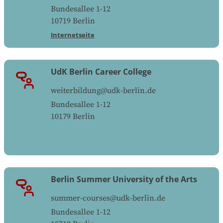
Bundesallee 1-12
10719
Berlin
Internetseite
UdK Berlin Career College
weiterbildung@udk-berlin.de
Bundesallee 1-12
10179
Berlin
Berlin Summer University of the Arts
summer-courses@udk-berlin.de
Bundesallee 1-12