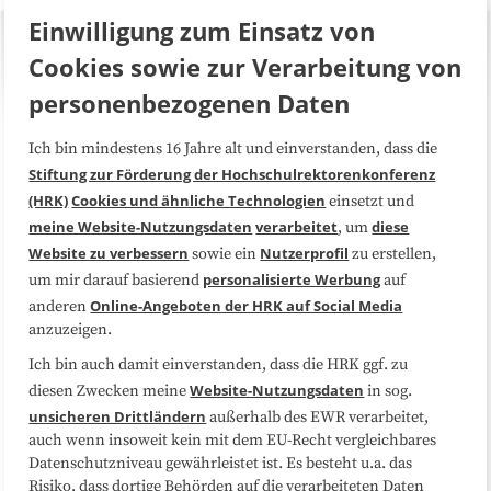
Einwilligung zum Einsatz von
Cookies sowie zur Verarbeitung von
personenbezogenen Daten
Ich bin mindestens 16 Jahre alt und einverstanden, dass die
Über uns
FAQ
Stiftung zur Förderung der Hochschulrektorenkonferenz
(HRK)
Cookies und ähnliche Technologien
einsetzt und
Medienarbeit
Kooperationen
meine Website-Nutzungsdaten
verarbeitet
diese
, um
Website zu verbessern
Nutzerprofil
sowie ein
zu erstellen,
Datenschutzerklärung
Impressum
personalisierte Werbung
um mir darauf basierend
auf
Online-Angeboten der HRK auf Social Media
anderen
anzuzeigen.
Sitemap
Cookie-Center
Ich bin auch damit einverstanden, dass die HRK ggf. zu
Website-Nutzungsdaten
diesen Zwecken meine
in sog.
Folgen Sie uns
unsicheren Drittländern
außerhalb des EWR verarbeitet,
auch wenn insoweit kein mit dem EU-Recht vergleichbares
Datenschutzniveau gewährleistet ist. Es besteht u.a. das
Risiko, dass dortige Behörden auf die verarbeiteten Daten