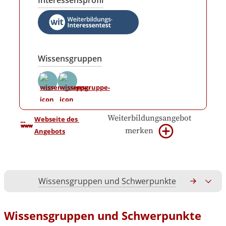
Interessensprofil
Wissensgruppen
Weiterbildungsangebot
Webseite des 
merken
Angebots
Wissensgruppen und Schwerpunkte
Gesamtko
Wissensgruppen und Schwerpunkte