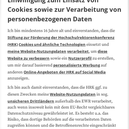
Cookies sowie zur Verarbeitung von
personenbezogenen Daten
Ich bin mindestens 16 Jahre alt und einverstanden, dass die
Über uns
FAQ
Stiftung zur Förderung der Hochschulrektorenkonferenz
(HRK)
Cookies und ähnliche Technologien
einsetzt und
Medienarbeit
Kooperationen
meine Website-Nutzungsdaten
verarbeitet
diese
, um
Website zu verbessern
Nutzerprofil
sowie ein
zu erstellen,
Datenschutzerklärung
Impressum
personalisierte Werbung
um mir darauf basierend
auf
Online-Angeboten der HRK auf Social Media
anderen
anzuzeigen.
Sitemap
Cookie-Center
Ich bin auch damit einverstanden, dass die HRK ggf. zu
Website-Nutzungsdaten
diesen Zwecken meine
in sog.
Folgen Sie uns
unsicheren Drittländern
außerhalb des EWR verarbeitet,
auch wenn insoweit kein mit dem EU-Recht vergleichbares
Datenschutzniveau gewährleistet ist. Es besteht u.a. das
Risiko, dass dortige Behörden auf die verarbeiteten Daten
zugreifen können und die Betroffenenrechte eingeschränkt