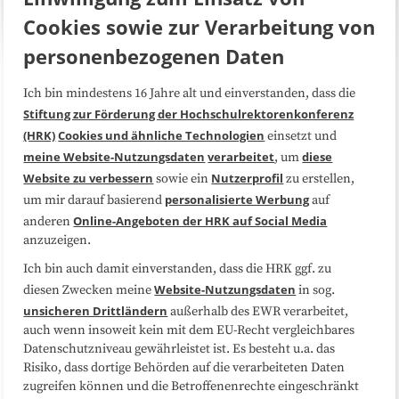
Cookies sowie zur Verarbeitung von
personenbezogenen Daten
Ich bin mindestens 16 Jahre alt und einverstanden, dass die
Über uns
FAQ
Stiftung zur Förderung der Hochschulrektorenkonferenz
(HRK)
Cookies und ähnliche Technologien
einsetzt und
Medienarbeit
Kooperationen
meine Website-Nutzungsdaten
verarbeitet
diese
, um
Website zu verbessern
Nutzerprofil
sowie ein
zu erstellen,
Datenschutzerklärung
Impressum
personalisierte Werbung
um mir darauf basierend
auf
Online-Angeboten der HRK auf Social Media
anderen
anzuzeigen.
Sitemap
Cookie-Center
Ich bin auch damit einverstanden, dass die HRK ggf. zu
Website-Nutzungsdaten
diesen Zwecken meine
in sog.
Folgen Sie uns
unsicheren Drittländern
außerhalb des EWR verarbeitet,
auch wenn insoweit kein mit dem EU-Recht vergleichbares
Datenschutzniveau gewährleistet ist. Es besteht u.a. das
Risiko, dass dortige Behörden auf die verarbeiteten Daten
zugreifen können und die Betroffenenrechte eingeschränkt