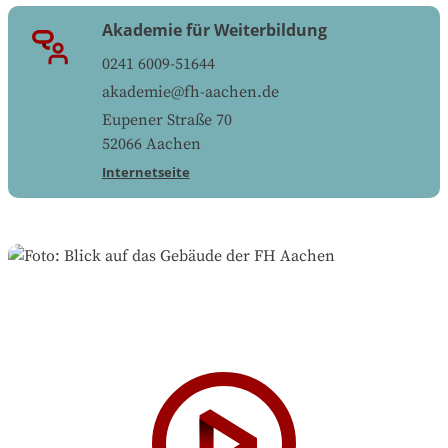
Akademie für Weiterbildung
0241 6009-51644
akademie@fh-aachen.de
Eupener Straße 70
52066
Aachen
Internetseite