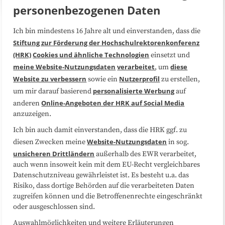
personenbezogenen Daten
Ich bin mindestens 16 Jahre alt und einverstanden, dass die
Über uns
FAQ
Stiftung zur Förderung der Hochschulrektorenkonferenz
(HRK)
Cookies und ähnliche Technologien
einsetzt und
Medienarbeit
Kooperationen
meine Website-Nutzungsdaten
verarbeitet
diese
, um
Website zu verbessern
Nutzerprofil
sowie ein
zu erstellen,
Datenschutzerklärung
Impressum
personalisierte Werbung
um mir darauf basierend
auf
Online-Angeboten der HRK auf Social Media
anderen
anzuzeigen.
Sitemap
Cookie-Center
Ich bin auch damit einverstanden, dass die HRK ggf. zu
Website-Nutzungsdaten
diesen Zwecken meine
in sog.
Folgen Sie uns
unsicheren Drittländern
außerhalb des EWR verarbeitet,
auch wenn insoweit kein mit dem EU-Recht vergleichbares
Datenschutzniveau gewährleistet ist. Es besteht u.a. das
Risiko, dass dortige Behörden auf die verarbeiteten Daten
zugreifen können und die Betroffenenrechte eingeschränkt
oder ausgeschlossen sind.
Auswahlmöglichkeiten und weitere Erläuterungen