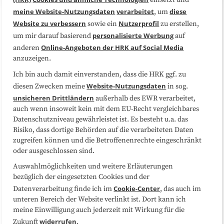
meine Website-Nutzungsdaten
verarbeitet
diese
, um
Website zu verbessern
Nutzerprofil
sowie ein
zu erstellen,
Über uns
FAQ
personalisierte Werbung
um mir darauf basierend
auf
Online-Angeboten der HRK auf Social Media
anderen
Medienarbeit
Kooperationen
anzuzeigen.
Ich bin auch damit einverstanden, dass die HRK ggf. zu
Datenschutzerklärung
Impressum
Website-Nutzungsdaten
diesen Zwecken meine
in sog.
unsicheren Drittländern
außerhalb des EWR verarbeitet,
Sitemap
Cookie-Center
auch wenn insoweit kein mit dem EU-Recht vergleichbares
Datenschutzniveau gewährleistet ist. Es besteht u.a. das
Risiko, dass dortige Behörden auf die verarbeiteten Daten
Folgen Sie uns
zugreifen können und die Betroffenenrechte eingeschränkt
oder ausgeschlossen sind.
Auswahlmöglichkeiten und weitere Erläuterungen
bezüglich der eingesetzten Cookies und der
Cookie-Center
Datenverarbeitung finde ich im
, das auch im
unteren Bereich der Website verlinkt ist. Dort kann ich
meine Einwilligung auch jederzeit mit Wirkung für die
widerrufen
Zukunft
.