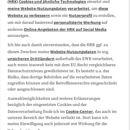
(HRK)
Cookies und ähnliche Technologien
einsetzt und
Medienarbeit
Kooperationen
meine Website-Nutzungsdaten
verarbeitet
diese
, um
Website zu verbessern
Nutzerprofil
sowie ein
zu erstellen,
Datenschutzerklärung
Impressum
personalisierte Werbung
um mir darauf basierend
auf
Online-Angeboten der HRK auf Social Media
anderen
anzuzeigen.
Sitemap
Cookie-Center
Ich bin auch damit einverstanden, dass die HRK ggf. zu
Website-Nutzungsdaten
diesen Zwecken meine
in sog.
Folgen Sie uns
unsicheren Drittländern
außerhalb des EWR verarbeitet,
auch wenn insoweit kein mit dem EU-Recht vergleichbares
Datenschutzniveau gewährleistet ist. Es besteht u.a. das
Risiko, dass dortige Behörden auf die verarbeiteten Daten
zugreifen können und die Betroffenenrechte eingeschränkt
oder ausgeschlossen sind.
Auswahlmöglichkeiten und weitere Erläuterungen
bezüglich der eingesetzten Cookies und der
Cookie-Center
Datenverarbeitung finde ich im
, das auch im
unteren Bereich der Website verlinkt ist. Dort kann ich
meine Einwilligung auch jederzeit mit Wirkung für die