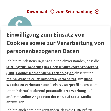
Download
zum Seitenanfang
Einwilligung zum Einsatz von
Cookies sowie zur Verarbeitung von
personenbezogenen Daten
Ich bin mindestens 16 Jahre alt und einverstanden, dass die
Über uns
FAQ
Stiftung zur Förderung der Hochschulrektorenkonferenz
(HRK)
Cookies und ähnliche Technologien
einsetzt und
Medienarbeit
Kooperationen
meine Website-Nutzungsdaten
verarbeitet
diese
, um
Website zu verbessern
Nutzerprofil
sowie ein
zu erstellen,
Datenschutzerklärung
Impressum
personalisierte Werbung
um mir darauf basierend
auf
Online-Angeboten der HRK auf Social Media
anderen
anzuzeigen.
Sitemap
Cookie-Center
Ich bin auch damit einverstanden, dass die HRK ggf. zu