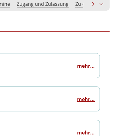
rmine
Zugang und Zulassung
Zu erwerbende Kompeten
mehr...
mehr...
mehr...