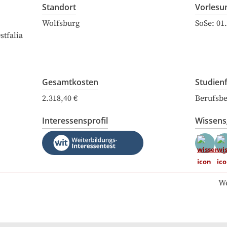
Standort
Vorlesu
Wolfsburg
SoSe:
01
tfalia
Gesamtkosten
Studien
2.318,40 €
Berufsbe
Interessensprofil
Wissen
We