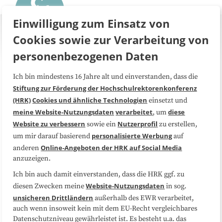
Einwilligung zum Einsatz von
Cookies sowie zur Verarbeitung von
personenbezogenen Daten
Ich bin mindestens 16 Jahre alt und einverstanden, dass die
Über uns
FAQ
Stiftung zur Förderung der Hochschulrektorenkonferenz
(HRK)
Cookies und ähnliche Technologien
einsetzt und
Medienarbeit
Kooperationen
meine Website-Nutzungsdaten
verarbeitet
diese
, um
Website zu verbessern
Nutzerprofil
sowie ein
zu erstellen,
Datenschutzerklärung
Impressum
personalisierte Werbung
um mir darauf basierend
auf
Online-Angeboten der HRK auf Social Media
anderen
anzuzeigen.
Sitemap
Cookie-Center
Ich bin auch damit einverstanden, dass die HRK ggf. zu
Website-Nutzungsdaten
diesen Zwecken meine
in sog.
Folgen Sie uns
unsicheren Drittländern
außerhalb des EWR verarbeitet,
auch wenn insoweit kein mit dem EU-Recht vergleichbares
Datenschutzniveau gewährleistet ist. Es besteht u.a. das