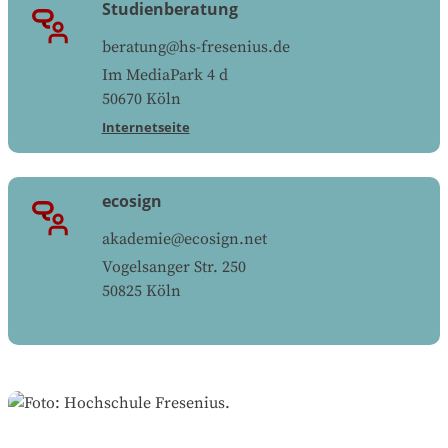
Studienberatung
beratung@hs-fresenius.de
Im MediaPark 4 d
50670
Köln
Internetseite
ecosign
akademie@ecosign.net
Vogelsanger Str. 250
50825
Köln