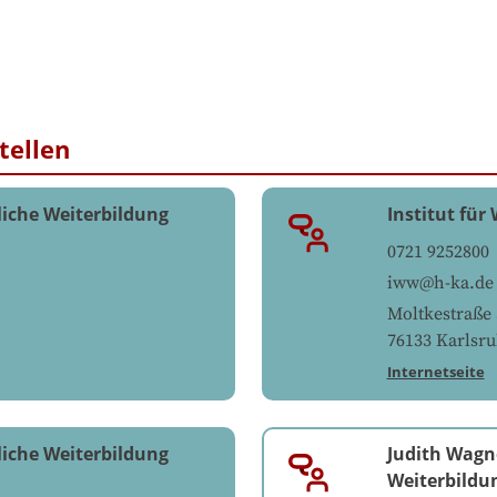
tellen
liche Weiterbildung
Institut für
0721 9252800
iww@h-ka.de
Moltkestraße 
76133
Karlsr
Internetseite
liche Weiterbildung
Judith Wagn
Weiterbildu