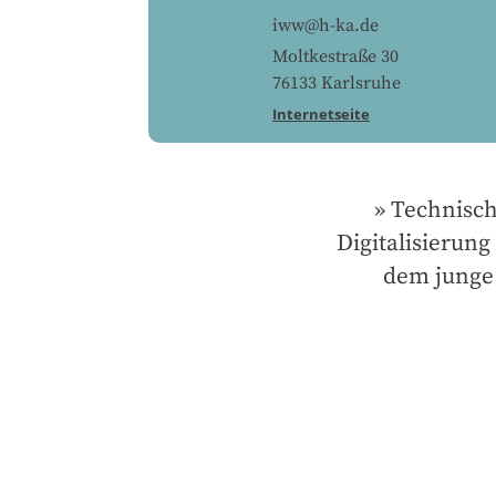
iww@h-ka.de
Moltkestraße 30
76133
Karlsruhe
Internetseite
Technisch
Digitalisierung
dem junge