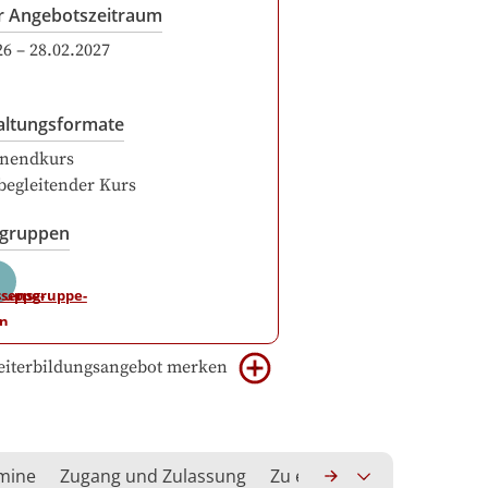
r Angebotszeitraum
26
–
28.02.2027
altungsformate
nendkurs
begleitender Kurs
sgruppen
iterbildungsangebot merken
rmine
Zugang und Zulassung
Zu erwerbende Kompeten