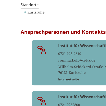
Standorte
Karlsruhe
Ansprechpersonen und Kontakts
Institut für Wissenschaft
0721 925-2810
romina.kolb@h-ka.de
Wilhelm-Schickard-Straße 9
76131
Karlsruhe
Internetseite
Institut für Wissenschaft
0721 9252800