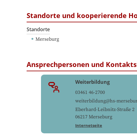
Standorte und kooperierende H
Standorte
Merseburg
Ansprechpersonen und Kontakts
Weiterbildung
03461 46-2700
weiterbildung@hs-mersebur
Eberhard-Leibnitz-Straße 2
06217
Merseburg
Internetseite