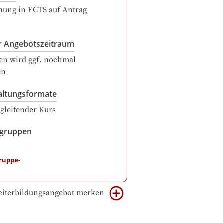
ung in ECTS auf Antrag
r Angebotszeitraum
en wird ggf. nochmal
en
altungsformate
gleitender Kurs
sgruppen
iterbildungsangebot merken