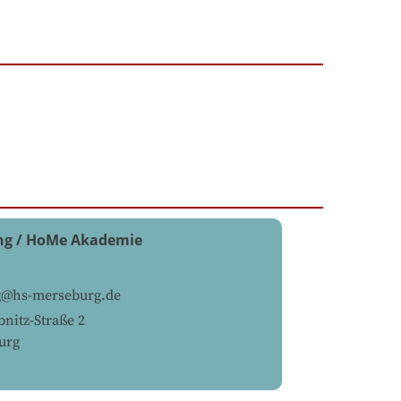
ng / HoMe Akademie
g@hs-merseburg.de
nitz-Straße 2
urg