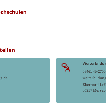
ochschulen
tellen
Weiterbildu
03461 46-2700
g.de
weiterbildun
Eberhard-Leib
06217
Merseb