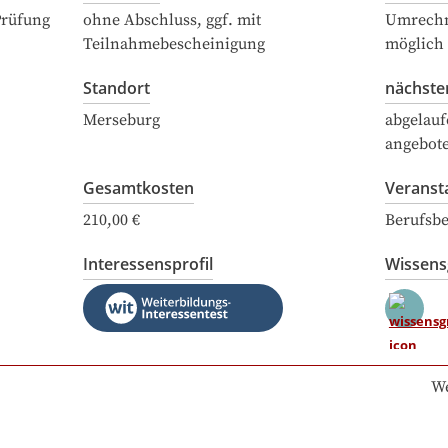
Prüfung
ohne Abschluss, ggf. mit
Umrechn
Teilnahmebescheinigung
möglich
Standort
nächste
Merseburg
abgelauf
angebot
Gesamtkosten
Veranst
210,00 €
Berufsbe
Interessensprofil
Wissen
We