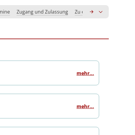
rmine
Zugang und Zulassung
Zu erwerbende Kompeten
mehr...
mehr...