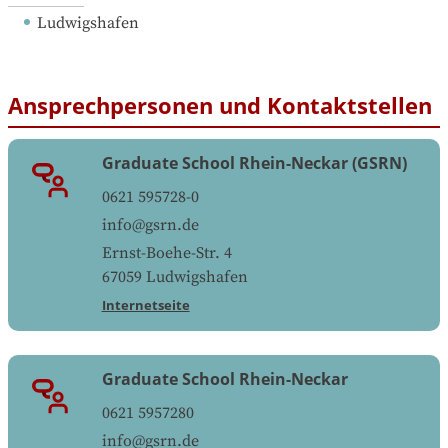
Ludwigshafen
Ansprechpersonen und Kontaktstellen
Graduate School Rhein-Neckar (GSRN)
0621 595728-0
info@gsrn.de
Ernst-Boehe-Str. 4
67059
Ludwigshafen
Internetseite
Graduate School Rhein-Neckar
0621 5957280
info@gsrn.de