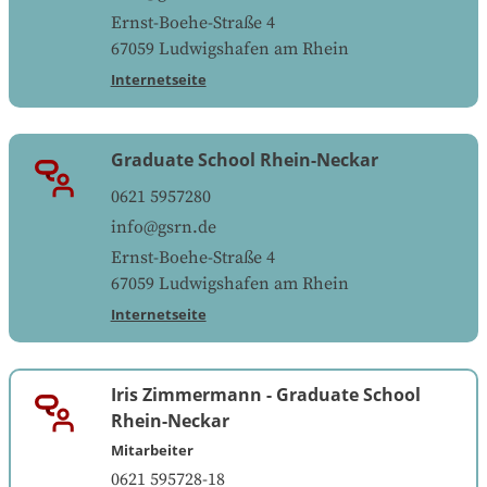
Ernst-Boehe-Straße 4
67059
Ludwigshafen am Rhein
Internetseite
Graduate School Rhein-Neckar
0621 5957280
info@gsrn.de
Ernst-Boehe-Straße 4
67059
Ludwigshafen am Rhein
Internetseite
Iris Zimmermann
-
Graduate School
Rhein-Neckar
Mitarbeiter
0621 595728-18