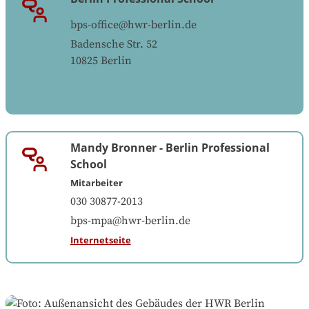
bps-office@hwr-berlin.de
Badensche Str. 52
10825
Berlin
Mandy Bronner
-
Berlin Professional
School
Mitarbeiter
030 30877-2013
bps-mpa@hwr-berlin.de
Internetseite