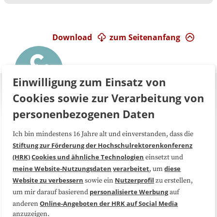
Download
zum Seitenanfang
Einwilligung zum Einsatz von
Cookies sowie zur Verarbeitung von
personenbezogenen Daten
Ich bin mindestens 16 Jahre alt und einverstanden, dass die
Über uns
FAQ
Stiftung zur Förderung der Hochschulrektorenkonferenz
(HRK)
Cookies und ähnliche Technologien
einsetzt und
Medienarbeit
Kooperationen
meine Website-Nutzungsdaten
verarbeitet
diese
, um
Website zu verbessern
Nutzerprofil
sowie ein
zu erstellen,
Datenschutzerklärung
Impressum
personalisierte Werbung
um mir darauf basierend
auf
Online-Angeboten der HRK auf Social Media
anderen
anzuzeigen.
Sitemap
Cookie-Center