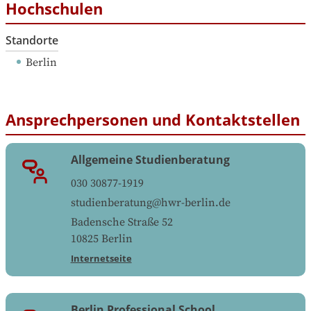
Hochschulen
Standorte
Berlin
Ansprechpersonen und Kontaktstellen
Allgemeine Studienberatung
030 30877-1919
studienberatung@hwr-berlin.de
Badensche Straße 52
10825
Berlin
Internetseite
Berlin Professional School