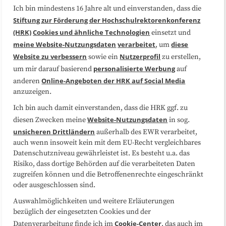
Ich bin mindestens 16 Jahre alt und einverstanden, dass die
Über uns
FAQ
Stiftung zur Förderung der Hochschulrektorenkonferenz
(HRK)
Cookies und ähnliche Technologien
einsetzt und
Medienarbeit
Kooperationen
meine Website-Nutzungsdaten
verarbeitet
diese
, um
Website zu verbessern
Nutzerprofil
sowie ein
zu erstellen,
Datenschutzerklärung
Impressum
personalisierte Werbung
um mir darauf basierend
auf
Online-Angeboten der HRK auf Social Media
anderen
anzuzeigen.
Sitemap
Cookie-Center
Ich bin auch damit einverstanden, dass die HRK ggf. zu
Website-Nutzungsdaten
diesen Zwecken meine
in sog.
Folgen Sie uns
unsicheren Drittländern
außerhalb des EWR verarbeitet,
auch wenn insoweit kein mit dem EU-Recht vergleichbares
Datenschutzniveau gewährleistet ist. Es besteht u.a. das
Risiko, dass dortige Behörden auf die verarbeiteten Daten
zugreifen können und die Betroffenenrechte eingeschränkt
oder ausgeschlossen sind.
Auswahlmöglichkeiten und weitere Erläuterungen
bezüglich der eingesetzten Cookies und der
Cookie-Center
Datenverarbeitung finde ich im
, das auch im