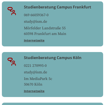
Studienberatung Campus Frankfurt
069 66059367-0
study@ism.de
Mörfelder Landstraße 55
60598
Frankfurt am Main
Internetseite
Studienberatung Campus Köln
0221 270995-0
study@ism.de
Im MediaPark 5c
50670
Köln
Internetseite