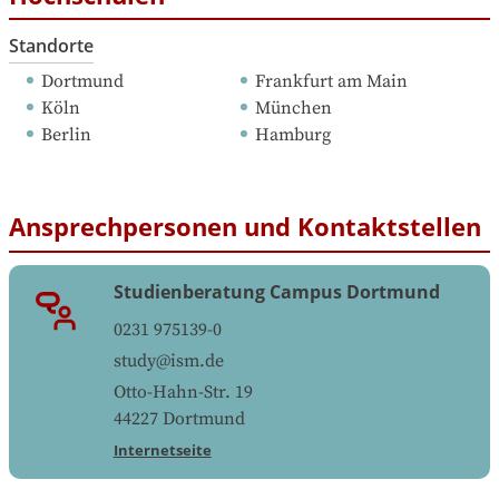
Standorte
Dortmund
Frankfurt am Main
Köln
München
Berlin
Hamburg
Ansprechpersonen und Kontaktstellen
Studienberatung Campus Dortmund
0231 975139-0
study@ism.de
Otto-Hahn-Str. 19
44227
Dortmund
Internetseite