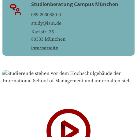
Studienberatung Campus München
089 2000350-0
study@ism.de
Karlstr. 35
80333
München
Internetseite