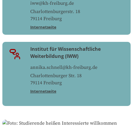
iww@kh-freiburg.de
Charlottenburgerstr. 18
79114
Freiburg
Internetseite
Institut für Wissenschaftliche
Weiterbildung (IWW)
annika.schnell@kh-freiburg.de
Charlottenburger Str. 18
79114
Freiburg
Internetseite