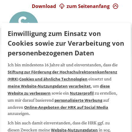
Download
zum Seitenanfang
Einwilligung zum Einsatz von
Cookies sowie zur Verarbeitung von
personenbezogenen Daten
Ich bin mindestens 16 Jahre alt und einverstanden, dass die
Über uns
FAQ
Stiftung zur Förderung der Hochschulrektorenkonferenz
(HRK)
Cookies und ähnliche Technologien
einsetzt und
Medienarbeit
Kooperationen
meine Website-Nutzungsdaten
verarbeitet
diese
, um
Website zu verbessern
Nutzerprofil
sowie ein
zu erstellen,
Datenschutzerklärung
Impressum
personalisierte Werbung
um mir darauf basierend
auf
Online-Angeboten der HRK auf Social Media
anderen
anzuzeigen.
Sitemap
Cookie-Center
Ich bin auch damit einverstanden, dass die HRK ggf. zu
Website-Nutzungsdaten
diesen Zwecken meine
in sog.