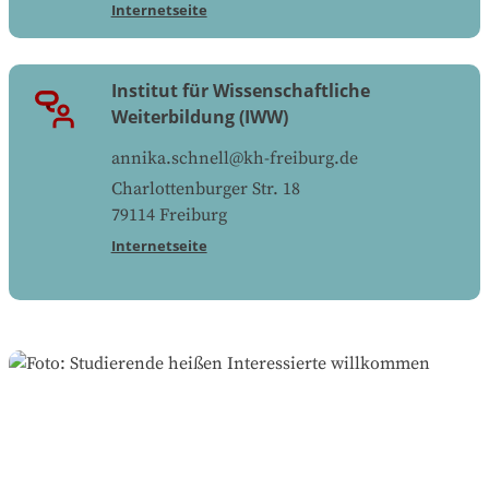
Internetseite
Institut für Wissenschaftliche
Weiterbildung (IWW)
annika.schnell@kh-freiburg.de
Charlottenburger Str. 18
79114
Freiburg
Internetseite