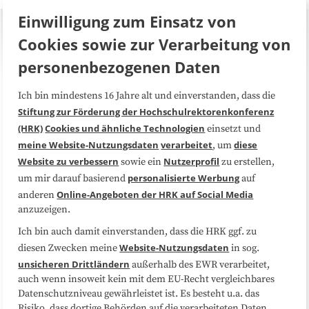
Einwilligung zum Einsatz von
Cookies sowie zur Verarbeitung von
personenbezogenen Daten
Ich bin mindestens 16 Jahre alt und einverstanden, dass die
Über uns
FAQ
Stiftung zur Förderung der Hochschulrektorenkonferenz
(HRK)
Cookies und ähnliche Technologien
einsetzt und
Medienarbeit
Kooperationen
meine Website-Nutzungsdaten
verarbeitet
diese
, um
Website zu verbessern
Nutzerprofil
sowie ein
zu erstellen,
Datenschutzerklärung
Impressum
personalisierte Werbung
um mir darauf basierend
auf
Online-Angeboten der HRK auf Social Media
anderen
anzuzeigen.
Sitemap
Cookie-Center
Ich bin auch damit einverstanden, dass die HRK ggf. zu
Website-Nutzungsdaten
diesen Zwecken meine
in sog.
Folgen Sie uns
unsicheren Drittländern
außerhalb des EWR verarbeitet,
auch wenn insoweit kein mit dem EU-Recht vergleichbares
Datenschutzniveau gewährleistet ist. Es besteht u.a. das
Risiko, dass dortige Behörden auf die verarbeiteten Daten