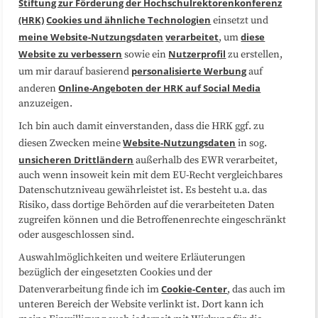
Stiftung zur Förderung der Hochschulrektorenkonferenz
(HRK)
Cookies und ähnliche Technologien
einsetzt und
Medienarbeit
Kooperationen
meine Website-Nutzungsdaten
verarbeitet
diese
, um
Website zu verbessern
Nutzerprofil
sowie ein
zu erstellen,
Datenschutzerklärung
Impressum
personalisierte Werbung
um mir darauf basierend
auf
Online-Angeboten der HRK auf Social Media
anderen
anzuzeigen.
Sitemap
Cookie-Center
Ich bin auch damit einverstanden, dass die HRK ggf. zu
Website-Nutzungsdaten
diesen Zwecken meine
in sog.
Folgen Sie uns
unsicheren Drittländern
außerhalb des EWR verarbeitet,
auch wenn insoweit kein mit dem EU-Recht vergleichbares
Datenschutzniveau gewährleistet ist. Es besteht u.a. das
Risiko, dass dortige Behörden auf die verarbeiteten Daten
zugreifen können und die Betroffenenrechte eingeschränkt
oder ausgeschlossen sind.
Auswahlmöglichkeiten und weitere Erläuterungen
bezüglich der eingesetzten Cookies und der
Cookie-Center
Datenverarbeitung finde ich im
, das auch im
unteren Bereich der Website verlinkt ist. Dort kann ich