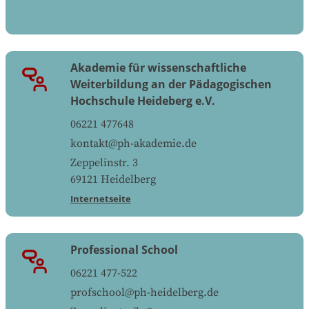
Akademie für wissenschaftliche
Weiterbildung an der Pädagogischen
Hochschule Heideberg e.V.
06221 477648
kontakt@ph-akademie.de
Zeppelinstr. 3
69121
Heidelberg
Internetseite
Professional School
06221 477-522
profschool@ph-heidelberg.de