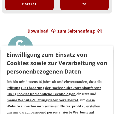
Porträt
te
Download
zum Seitenanfang
Einwilligung zum Einsatz von
Cookies sowie zur Verarbeitung von
personenbezogenen Daten
Ich bin mindestens 16 Jahre alt und einverstanden, dass die
Über uns
FAQ
Stiftung zur Förderung der Hochschulrektorenkonferenz
(HRK)
Cookies und ähnliche Technologien
einsetzt und
Medienarbeit
Kooperationen
meine Website-Nutzungsdaten
verarbeitet
diese
, um
Website zu verbessern
Nutzerprofil
sowie ein
zu erstellen,
Datenschutzerklärung
Impressum
personalisierte Werbung
um mir darauf basierend
auf