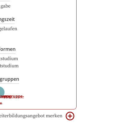
ngabe
ngszeit
gelaufen
formen
itstudium
itstudium
sgruppen
iterbildungsangebot merken