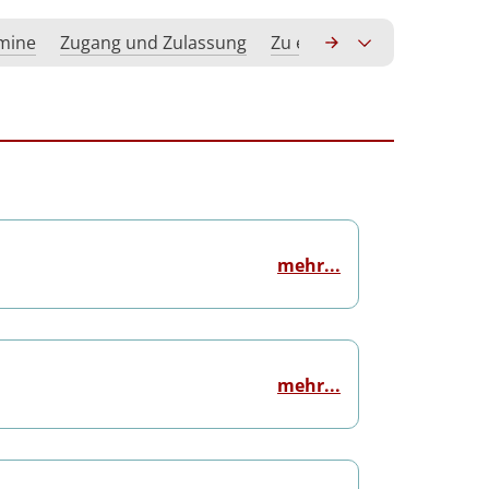
rmine
Zugang und Zulassung
Zu erwerbende Kompeten
mehr...
mehr...