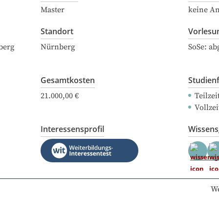
Master
keine A
Standort
Vorlesu
berg
Nürnberg
SoSe: ab
Gesamtkosten
Studien
21.000,00 €
Teilze
Vollze
Interessensprofil
Wissen
We