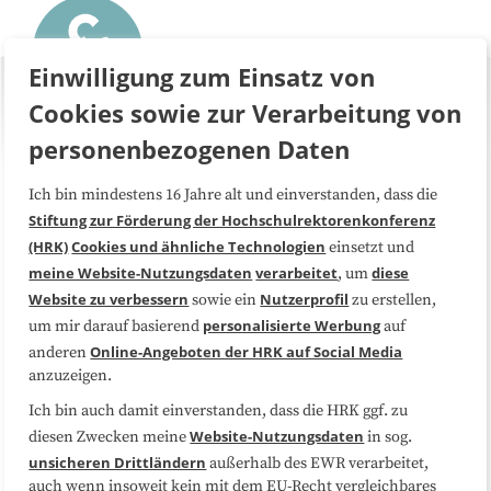
Einwilligung zum Einsatz von
Cookies sowie zur Verarbeitung von
personenbezogenen Daten
Ich bin mindestens 16 Jahre alt und einverstanden, dass die
Über uns
FAQ
Stiftung zur Förderung der Hochschulrektorenkonferenz
(HRK)
Cookies und ähnliche Technologien
einsetzt und
Medienarbeit
Kooperationen
meine Website-Nutzungsdaten
verarbeitet
diese
, um
Website zu verbessern
Nutzerprofil
sowie ein
zu erstellen,
Datenschutzerklärung
Impressum
personalisierte Werbung
um mir darauf basierend
auf
Online-Angeboten der HRK auf Social Media
anderen
anzuzeigen.
Sitemap
Cookie-Center
Ich bin auch damit einverstanden, dass die HRK ggf. zu
Website-Nutzungsdaten
diesen Zwecken meine
in sog.
Folgen Sie uns
unsicheren Drittländern
außerhalb des EWR verarbeitet,
auch wenn insoweit kein mit dem EU-Recht vergleichbares