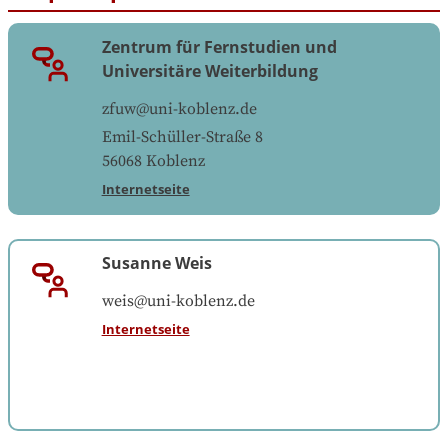
Zentrum für Fernstudien und
Universitäre Weiterbildung
zfuw@uni-koblenz.de
Emil-Schüller-Straße 8
56068
Koblenz
Internetseite
Susanne Weis
weis@uni-koblenz.de
Internetseite