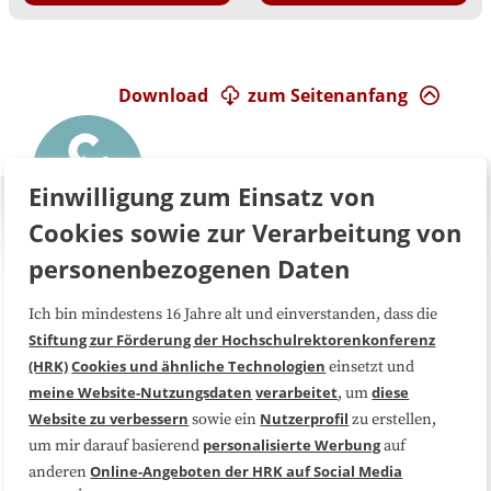
Download
zum Seitenanfang
Einwilligung zum Einsatz von
Cookies sowie zur Verarbeitung von
personenbezogenen Daten
Ich bin mindestens 16 Jahre alt und einverstanden, dass die
Über uns
FAQ
Stiftung zur Förderung der Hochschulrektorenkonferenz
(HRK)
Cookies und ähnliche Technologien
einsetzt und
Medienarbeit
Kooperationen
meine Website-Nutzungsdaten
verarbeitet
diese
, um
Website zu verbessern
Nutzerprofil
sowie ein
zu erstellen,
Datenschutzerklärung
Impressum
personalisierte Werbung
um mir darauf basierend
auf
Online-Angeboten der HRK auf Social Media
anderen