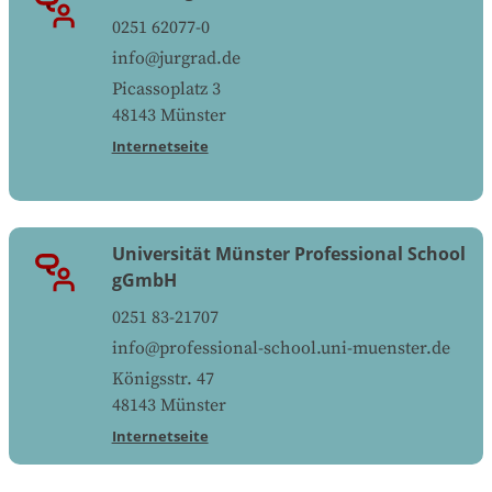
0251 62077-0
info@jurgrad.de
Picassoplatz 3
48143
Münster
Internetseite
Universität Münster Professional School
gGmbH
0251 83-21707
info@professional-school.uni-muenster.de
Königsstr. 47
48143
Münster
Internetseite