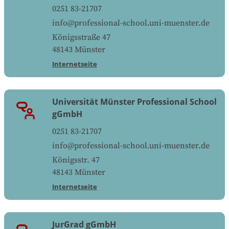
0251 83-21707
info@professional-school.uni-muenster.de
Königsstraße 47
48143
Münster
Internetseite
Universität Münster Professional School
gGmbH
0251 83-21707
info@professional-school.uni-muenster.de
Königsstr. 47
48143
Münster
Internetseite
JurGrad gGmbH