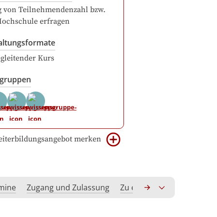
g von Teilnehmendenzahl bzw.
Hochschule erfragen
altungsformate
gleitender Kurs
sgruppen
iterbildungsangebot merken
rmine
Zugang und Zulassung
Zu erwerbende Kompeten