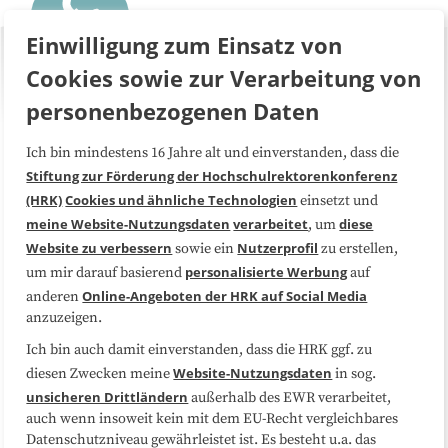
Einwilligung zum Einsatz von
Cookies sowie zur Verarbeitung von
personenbezogenen Daten
Ich bin mindestens 16 Jahre alt und einverstanden, dass die
Über uns
FAQ
Stiftung zur Förderung der Hochschulrektorenkonferenz
(HRK)
Cookies und ähnliche Technologien
einsetzt und
Medienarbeit
Kooperationen
meine Website-Nutzungsdaten
verarbeitet
diese
, um
Website zu verbessern
Nutzerprofil
sowie ein
zu erstellen,
Datenschutzerklärung
Impressum
personalisierte Werbung
um mir darauf basierend
auf
Online-Angeboten der HRK auf Social Media
anderen
anzuzeigen.
Sitemap
Cookie-Center
Ich bin auch damit einverstanden, dass die HRK ggf. zu
Website-Nutzungsdaten
diesen Zwecken meine
in sog.
Folgen Sie uns
unsicheren Drittländern
außerhalb des EWR verarbeitet,
auch wenn insoweit kein mit dem EU-Recht vergleichbares
Datenschutzniveau gewährleistet ist. Es besteht u.a. das