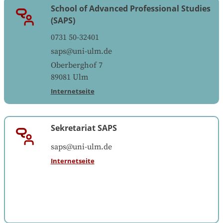
School of Advanced Professional Studies
(SAPS)
0731 50-32401
saps@uni-ulm.de
Oberberghof 7
89081
Ulm
Internetseite
Sekretariat SAPS
saps@uni-ulm.de
Internetseite