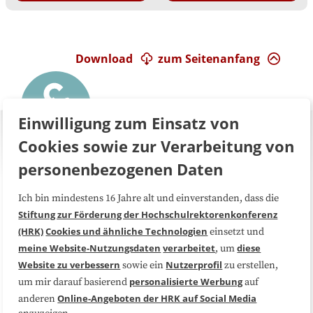
Download
zum Seitenanfang
Einwilligung zum Einsatz von
Cookies sowie zur Verarbeitung von
personenbezogenen Daten
Ich bin mindestens 16 Jahre alt und einverstanden, dass die
Über uns
FAQ
Stiftung zur Förderung der Hochschulrektorenkonferenz
(HRK)
Cookies und ähnliche Technologien
einsetzt und
Medienarbeit
Kooperationen
meine Website-Nutzungsdaten
verarbeitet
diese
, um
Website zu verbessern
Nutzerprofil
sowie ein
zu erstellen,
Datenschutzerklärung
Impressum
personalisierte Werbung
um mir darauf basierend
auf
Online-Angeboten der HRK auf Social Media
anderen