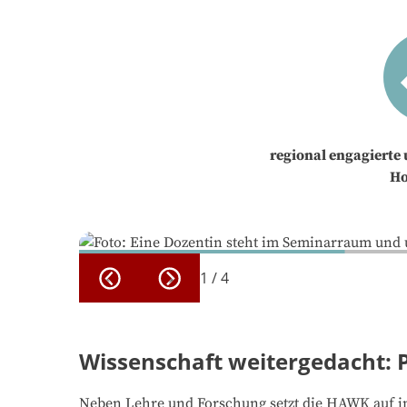
regional engagierte 
Ho
1
/
4
Wissenschaft weitergedacht: 
Neben Lehre und Forschung setzt die HAWK auf in