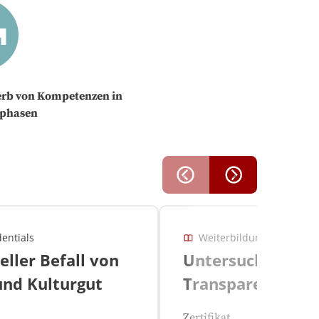
erb von Kompetenzen in
sphasen
entials
Weiterbildungsangebot m
eller Befall von
Untersuchung vo
und Kulturgut
Transparenten
Überzügen auf M
Zertifikat