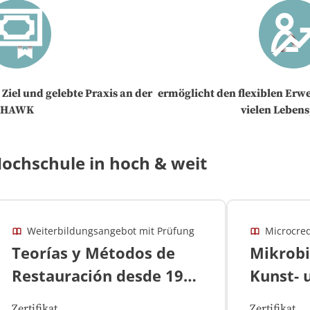
 Ziel und gelebte Praxis an der
ermöglicht den flexiblen Erw
HAWK
vielen Leben
ochschule in hoch & weit
Weiterbildungsangebot mit Prüfung
Microcred
Teorías y Métodos de
Mikrobi
Restauración desde 1945
Kunst- 
hasta la actualidad
Zertifikat
Zertifikat