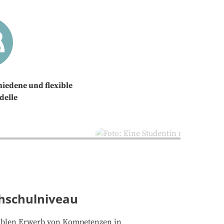
hiedene und flexible
delle
chschulniveau
xiblen Erwerb von Kompetenzen in