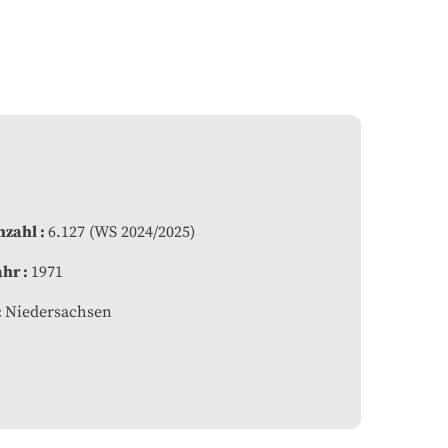
nzahl
6.127 (WS 2024/2025)
ahr
1971
Niedersachsen