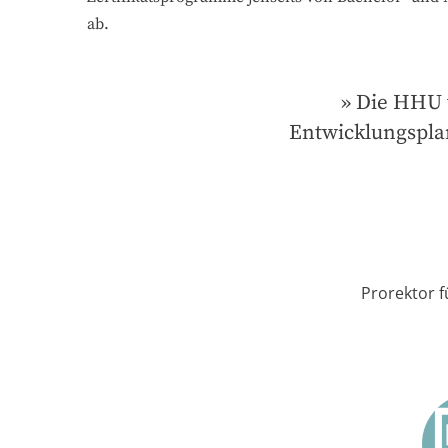
ab.
Die HHU v
Entwicklungsplan
Prorektor f