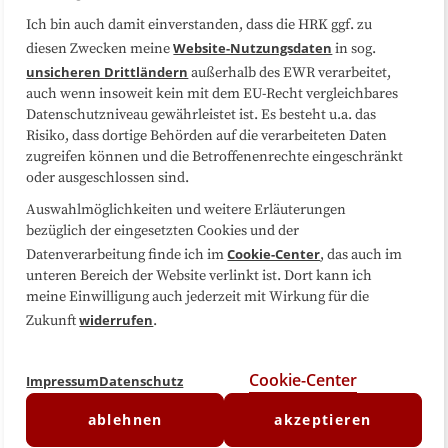
Qualitätsmanagement sowie
Ich bin auch damit einverstanden, dass die HRK ggf. zu
Patientensicherheit
Zertifikat
Website-Nutzungsdaten
diesen Zwecken meine
in sog.
unsicheren Drittländern
außerhalb des EWR verarbeitet,
auch wenn insoweit kein mit dem EU-Recht vergleichbares
MEHR DETAILS
Datenschutzniveau gewährleistet ist. Es besteht u.a. das
Risiko, dass dortige Behörden auf die verarbeiteten Daten
zugreifen können und die Betroffenenrechte eingeschränkt
oder ausgeschlossen sind.
Microcredentials
Auswahlmöglichkeiten und weitere Erläuterungen
Forschungsdatenmanagement
bezüglich der eingesetzten Cookies und der
Cookie-Center
Datenverarbeitung finde ich im
, das auch im
unteren Bereich der Website verlinkt ist. Dort kann ich
Zertifikat
meine Einwilligung auch jederzeit mit Wirkung für die
widerrufen
Zukunft
.
MEHR DETAILS
Cookie-Center
Impressum
Datenschutz
ablehnen
akzeptieren
Microcredentials