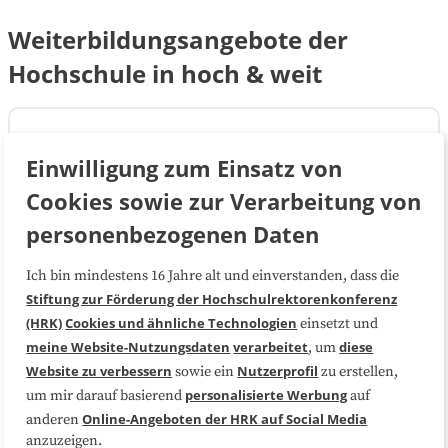
Weiterbildungsangebote der
Hochschule in hoch & weit
Microcredentials
Einwilligung zum Einsatz von
Software Engineering
Cookies sowie zur Verarbeitung von
personenbezogenen Daten
Zertifikat
Ich bin mindestens 16 Jahre alt und einverstanden, dass die
MEHR DETAILS
Stiftung zur Förderung der Hochschulrektorenkonferenz
(HRK)
Cookies und ähnliche Technologien
einsetzt und
meine Website-Nutzungsdaten
verarbeitet
diese
, um
Website zu verbessern
Nutzerprofil
sowie ein
zu erstellen,
Microcredentials
personalisierte Werbung
um mir darauf basierend
auf
Konflikt-, Fehler- und
Online-Angeboten der HRK auf Social Media
anderen
anzuzeigen.