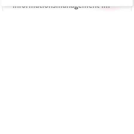
Informationsmanagement im
Gesundheitswesen
Zertifikat
MEHR DETAILS
Microcredentials
Künstliche Intelligenz
Zertifikat
MEHR DETAILS