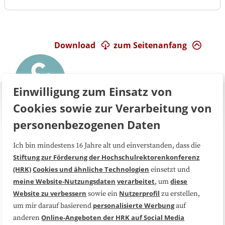
Download
zum Seitenanfang
Einwilligung zum Einsatz von
Cookies sowie zur Verarbeitung von
personenbezogenen Daten
Ich bin mindestens 16 Jahre alt und einverstanden, dass die
Über uns
FAQ
Stiftung zur Förderung der Hochschulrektorenkonferenz
(HRK)
Cookies und ähnliche Technologien
einsetzt und
Medienarbeit
Kooperationen
meine Website-Nutzungsdaten
verarbeitet
diese
, um
Website zu verbessern
Nutzerprofil
sowie ein
zu erstellen,
Datenschutzerklärung
Impressum
personalisierte Werbung
um mir darauf basierend
auf
Online-Angeboten der HRK auf Social Media
anderen