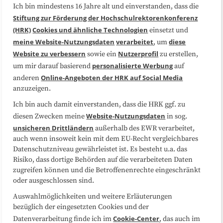
Ich bin mindestens 16 Jahre alt und einverstanden, dass die
Über uns
FAQ
Stiftung zur Förderung der Hochschulrektorenkonferenz
(HRK)
Cookies und ähnliche Technologien
einsetzt und
Medienarbeit
Kooperationen
meine Website-Nutzungsdaten
verarbeitet
diese
, um
Website zu verbessern
Nutzerprofil
sowie ein
zu erstellen,
Datenschutzerklärung
Impressum
personalisierte Werbung
um mir darauf basierend
auf
Online-Angeboten der HRK auf Social Media
anderen
anzuzeigen.
Sitemap
Cookie-Center
Ich bin auch damit einverstanden, dass die HRK ggf. zu
Website-Nutzungsdaten
diesen Zwecken meine
in sog.
Folgen Sie uns
unsicheren Drittländern
außerhalb des EWR verarbeitet,
auch wenn insoweit kein mit dem EU-Recht vergleichbares
Datenschutzniveau gewährleistet ist. Es besteht u.a. das
Risiko, dass dortige Behörden auf die verarbeiteten Daten
zugreifen können und die Betroffenenrechte eingeschränkt
oder ausgeschlossen sind.
Auswahlmöglichkeiten und weitere Erläuterungen
bezüglich der eingesetzten Cookies und der
Cookie-Center
Datenverarbeitung finde ich im
, das auch im