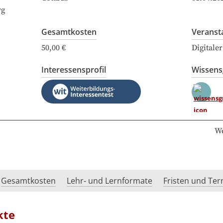
rg
Gesamtkosten
Veranst
50,00 €
Digitale
Interessensprofil
Wissen
We
Gesamtkosten
Lehr- und Lernformate
Fristen und Te
kte