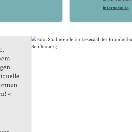
Internetseite
, 
nem 
gen 
duelle 
ormen 
en!