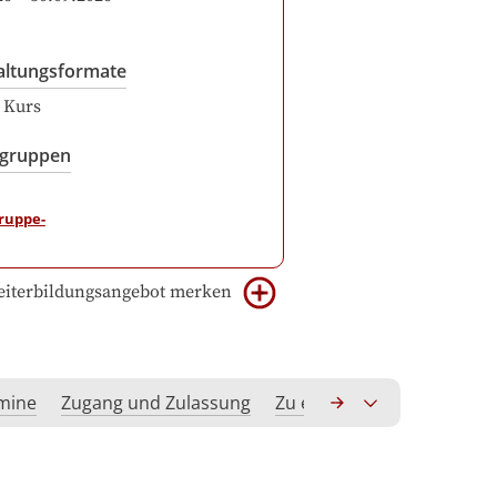
altungsformate
r Kurs
sgruppen
iterbildungsangebot merken
rmine
Zugang und Zulassung
Zu erwerbende Kompeten