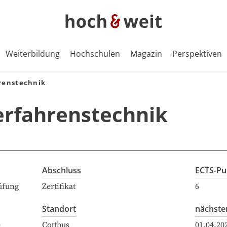
Weiterbildung
Hochschulen
Magazin
Perspektiven
renstechnik
erfahrenstechnik
Abschluss
ECTS-Pu
üfung
Zertifikat
6
Standort
nächste
e
Cottbus
01.04.20