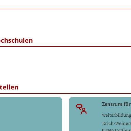
ochschulen
tellen
Zentrum für
weiterbildun
Erich-Weinert
03046
Cottbus