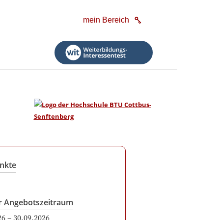
mein Bereich
nkte
r Angebotszeitraum
26
–
30.09.2026