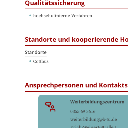
Qualitätssicherung
hochschulinterne Verfahren
Standorte und kooperierende H
Standorte
Cottbus
Ansprechpersonen und Kontakts
Weiterbildungszentrum
0355 69 3616
weiterbildung@b-tu.de
Erich-Weinert-Straße 1