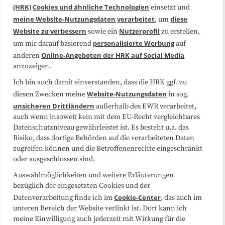
(HRK)
Cookies und ähnliche Technologien
einsetzt und
Medienarbeit
Kooperationen
meine Website-Nutzungsdaten
verarbeitet
diese
, um
Website zu verbessern
Nutzerprofil
sowie ein
zu erstellen,
Datenschutzerklärung
Impressum
personalisierte Werbung
um mir darauf basierend
auf
Online-Angeboten der HRK auf Social Media
anderen
anzuzeigen.
Sitemap
Cookie-Center
Ich bin auch damit einverstanden, dass die HRK ggf. zu
Website-Nutzungsdaten
diesen Zwecken meine
in sog.
Folgen Sie uns
unsicheren Drittländern
außerhalb des EWR verarbeitet,
auch wenn insoweit kein mit dem EU-Recht vergleichbares
Datenschutzniveau gewährleistet ist. Es besteht u.a. das
Risiko, dass dortige Behörden auf die verarbeiteten Daten
zugreifen können und die Betroffenenrechte eingeschränkt
oder ausgeschlossen sind.
Auswahlmöglichkeiten und weitere Erläuterungen
bezüglich der eingesetzten Cookies und der
Cookie-Center
Datenverarbeitung finde ich im
, das auch im
unteren Bereich der Website verlinkt ist. Dort kann ich
meine Einwilligung auch jederzeit mit Wirkung für die