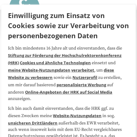
Einwilligung zum Einsatz von
Cookies sowie zur Verarbeitung von
personenbezogenen Daten
Ich bin mindestens 16 Jahre alt und einverstanden, dass die
Über uns
FAQ
Stiftung zur Förderung der Hochschulrektorenkonferenz
(HRK)
Cookies und ähnliche Technologien
einsetzt und
Medienarbeit
Kooperationen
meine Website-Nutzungsdaten
verarbeitet
diese
, um
Website zu verbessern
Nutzerprofil
sowie ein
zu erstellen,
Datenschutzerklärung
Impressum
personalisierte Werbung
um mir darauf basierend
auf
Online-Angeboten der HRK auf Social Media
anderen
anzuzeigen.
Sitemap
Cookie-Center
Ich bin auch damit einverstanden, dass die HRK ggf. zu
Website-Nutzungsdaten
diesen Zwecken meine
in sog.
Folgen Sie uns
unsicheren Drittländern
außerhalb des EWR verarbeitet,
auch wenn insoweit kein mit dem EU-Recht vergleichbares
Datenschutzniveau gewährleistet ist. Es besteht u.a. das