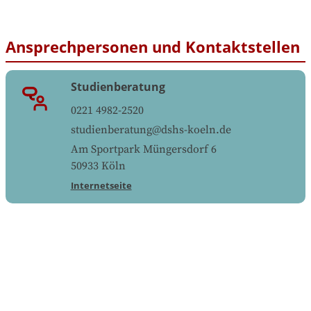
Ansprechpersonen und Kontaktstellen
Studienberatung
0221 4982-2520
studienberatung@dshs-koeln.de
Am Sportpark Müngersdorf 6
50933
Köln
Internetseite