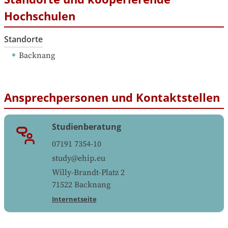
Hochschulen
Standorte
Backnang
Ansprechpersonen und Kontaktstellen
Studienberatung
07191 7354-10
study@ehip.eu
Willy-Brandt-Platz 2
71522
Backnang
Internetseite