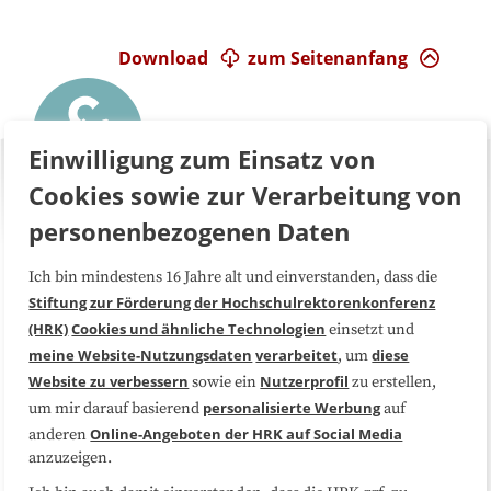
Download
zum Seitenanfang
Einwilligung zum Einsatz von
Cookies sowie zur Verarbeitung von
personenbezogenen Daten
Ich bin mindestens 16 Jahre alt und einverstanden, dass die
Über uns
FAQ
Stiftung zur Förderung der Hochschulrektorenkonferenz
(HRK)
Cookies und ähnliche Technologien
einsetzt und
Medienarbeit
Kooperationen
meine Website-Nutzungsdaten
verarbeitet
diese
, um
Website zu verbessern
Nutzerprofil
sowie ein
zu erstellen,
Datenschutzerklärung
Impressum
personalisierte Werbung
um mir darauf basierend
auf
Online-Angeboten der HRK auf Social Media
anderen
anzuzeigen.
Sitemap
Cookie-Center