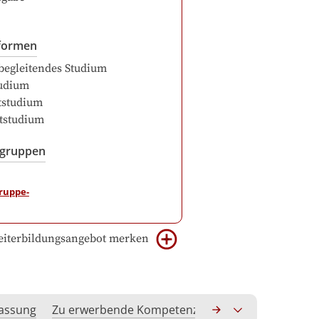
formen
begleitendes Studium
udium
itstudium
itstudium
sgruppen
iterbildungsangebot merken
assung
Zu erwerbende Kompetenzen
Anerkennung hoc