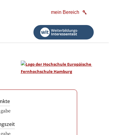
mein Bereich
nkte
ngabe
ngszeit
ngabe