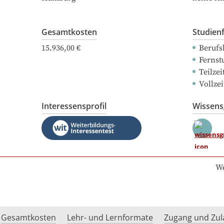
Gesamtkosten
Studien
15.936,00 €
Berufs
Fernst
Teilze
Vollze
Interessensprofil
Wissen
We
Gesamtkosten
Lehr- und Lernformate
Zugang und Zul