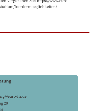
ten vergleichen Sie: https://www.euro-
nstudium/foerdermoeglichkeiten/
atung
ung@euro-fh.de
g 20
rg