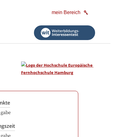
mein Bereich
nkte
ngabe
ngszeit
ngabe