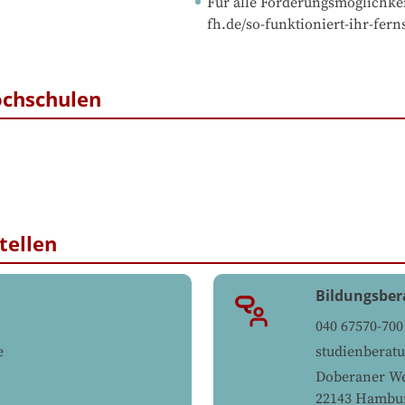
Für alle Förderungsmöglichkei
fh.de/so-funktioniert-ihr-fer
ochschulen
tellen
Bildungsber
040 67570-700
e
studienberat
Doberaner We
22143
Hambu