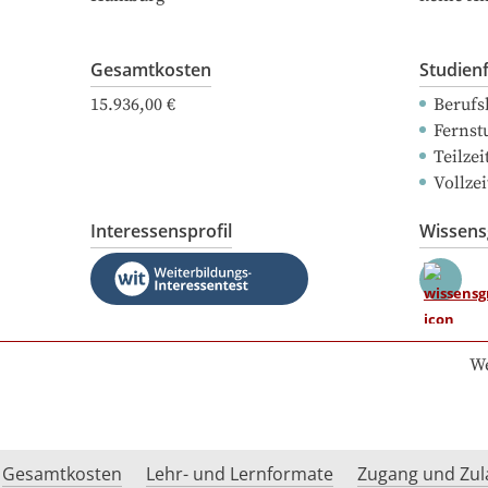
Gesamtkosten
Studien
15.936,00 €
Berufs
Fernst
Teilze
Vollze
Interessensprofil
Wissen
We
Gesamtkosten
Lehr- und Lernformate
Zugang und Zul