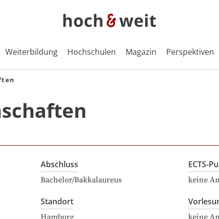
Weiterbildung
Hochschulen
Magazin
Perspektiven
ften
nschaften
Abschluss
ECTS-Pu
Bachelor/Bakkalaureus
keine A
Standort
Vorlesu
Hamburg
keine A