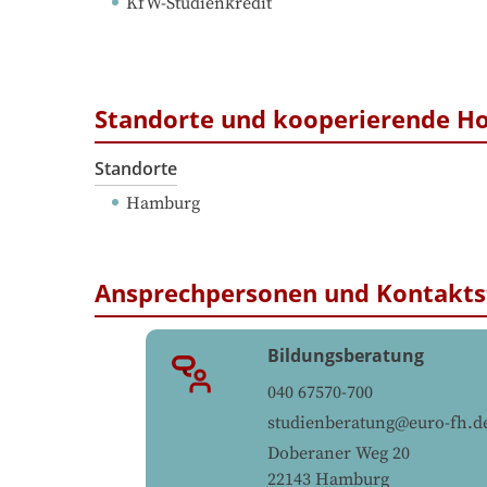
KfW-Studienkredit
Standorte und kooperierende H
Standorte
Hamburg
Ansprechpersonen und Kontakts
Bildungsberatung
040 67570-700
studienberatung@euro-fh.d
Doberaner Weg 20
22143
Hamburg