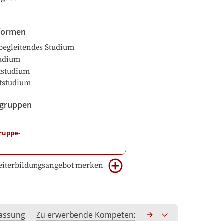
formen
begleitendes Studium
udium
itstudium
itstudium
sgruppen
iterbildungsangebot merken
assung
Zu erwerbende Kompetenzen
Anerkennung hoc