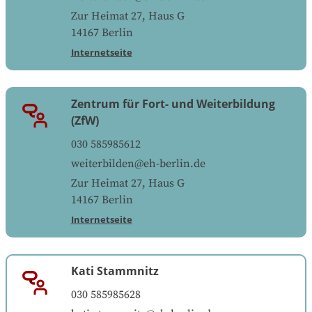
Zur Heimat 27, Haus G
14167
Berlin
Internetseite
Zentrum für Fort- und Weiterbildung
(ZfW)
030 585985612
weiterbilden@eh-berlin.de
Zur Heimat 27, Haus G
14167
Berlin
Internetseite
Kati Stammnitz
030 585985628