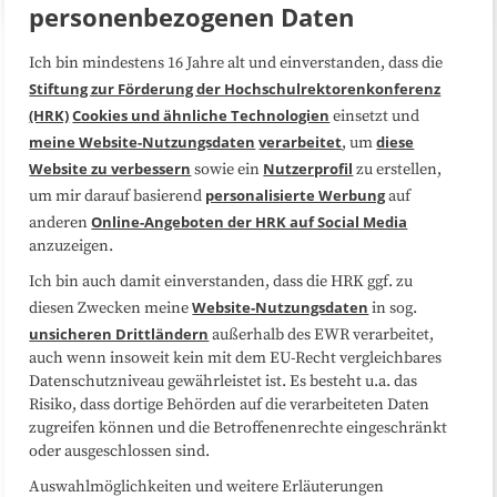
personenbezogenen Daten
Ich bin mindestens 16 Jahre alt und einverstanden, dass die
Über uns
FAQ
Stiftung zur Förderung der Hochschulrektorenkonferenz
(HRK)
Cookies und ähnliche Technologien
einsetzt und
Medienarbeit
Kooperationen
meine Website-Nutzungsdaten
verarbeitet
diese
, um
Website zu verbessern
Nutzerprofil
sowie ein
zu erstellen,
Datenschutzerklärung
Impressum
personalisierte Werbung
um mir darauf basierend
auf
Online-Angeboten der HRK auf Social Media
anderen
anzuzeigen.
Sitemap
Cookie-Center
Ich bin auch damit einverstanden, dass die HRK ggf. zu
Website-Nutzungsdaten
diesen Zwecken meine
in sog.
Folgen Sie uns
unsicheren Drittländern
außerhalb des EWR verarbeitet,
auch wenn insoweit kein mit dem EU-Recht vergleichbares
Datenschutzniveau gewährleistet ist. Es besteht u.a. das
Risiko, dass dortige Behörden auf die verarbeiteten Daten
zugreifen können und die Betroffenenrechte eingeschränkt
oder ausgeschlossen sind.
Auswahlmöglichkeiten und weitere Erläuterungen