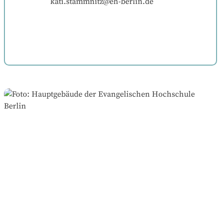
kati.stammnitz@eh-berlin.de