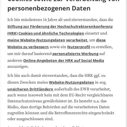
personenbezogenen Daten
Ich bin mindestens 16 Jahre alt und einverstanden, dass die
Über uns
FAQ
Stiftung zur Förderung der Hochschulrektorenkonferenz
(HRK)
Cookies und ähnliche Technologien
einsetzt und
Medienarbeit
Kooperationen
meine Website-Nutzungsdaten
verarbeitet
diese
, um
Website zu verbessern
Nutzerprofil
sowie ein
zu erstellen,
Datenschutzerklärung
Impressum
personalisierte Werbung
um mir darauf basierend
auf
Online-Angeboten der HRK auf Social Media
anderen
anzuzeigen.
Sitemap
Cookie-Center
Ich bin auch damit einverstanden, dass die HRK ggf. zu
Website-Nutzungsdaten
diesen Zwecken meine
in sog.
Folgen Sie uns
unsicheren Drittländern
außerhalb des EWR verarbeitet,
auch wenn insoweit kein mit dem EU-Recht vergleichbares
Datenschutzniveau gewährleistet ist. Es besteht u.a. das
Risiko, dass dortige Behörden auf die verarbeiteten Daten
zugreifen können und die Betroffenenrechte eingeschränkt
oder ausgeschlossen sind.