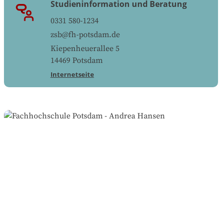
Studieninformation und Beratung
0331 580-1234
zsb@fh-potsdam.de
Kiepenheuerallee 5
14469
Potsdam
Internetseite