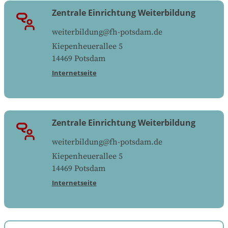
Zentrale Einrichtung Weiterbildung
weiterbildung@fh-potsdam.de
Kiepenheuerallee 5
14469
Potsdam
Internetseite
Zentrale Einrichtung Weiterbildung
weiterbildung@fh-potsdam.de
Kiepenheuerallee 5
14469
Potsdam
Internetseite