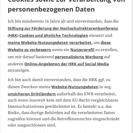
personenbezogenen Daten
Ich bin mindestens 16 Jahre alt und einverstanden, dass die
Über uns
FAQ
Stiftung zur Förderung der Hochschulrektorenkonferenz
(HRK)
Cookies und ähnliche Technologien
einsetzt und
Medienarbeit
Kooperationen
meine Website-Nutzungsdaten
verarbeitet
diese
, um
Website zu verbessern
Nutzerprofil
sowie ein
zu erstellen,
Datenschutzerklärung
Impressum
personalisierte Werbung
um mir darauf basierend
auf
Online-Angeboten der HRK auf Social Media
anderen
anzuzeigen.
Sitemap
Cookie-Center
Ich bin auch damit einverstanden, dass die HRK ggf. zu
Website-Nutzungsdaten
diesen Zwecken meine
in sog.
Folgen Sie uns
unsicheren Drittländern
außerhalb des EWR verarbeitet,
auch wenn insoweit kein mit dem EU-Recht vergleichbares
Datenschutzniveau gewährleistet ist. Es besteht u.a. das
Risiko, dass dortige Behörden auf die verarbeiteten Daten
zugreifen können und die Betroffenenrechte eingeschränkt
oder ausgeschlossen sind.