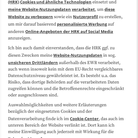
(HRK)
Cookies und ähnliche Technologien
einsetzt und
Medienarbeit
Kooperationen
meine Website-Nutzungsdaten
verarbeitet
diese
, um
Website zu verbessern
Nutzerprofil
sowie ein
zu erstellen,
Datenschutzerklärung
Impressum
personalisierte Werbung
um mir darauf basierend
auf
Online-Angeboten der HRK auf Social Media
anderen
anzuzeigen.
Sitemap
Cookie-Center
Ich bin auch damit einverstanden, dass die HRK ggf. zu
Website-Nutzungsdaten
diesen Zwecken meine
in sog.
Folgen Sie uns
unsicheren Drittländern
außerhalb des EWR verarbeitet,
auch wenn insoweit kein mit dem EU-Recht vergleichbares
Datenschutzniveau gewährleistet ist. Es besteht u.a. das
Risiko, dass dortige Behörden auf die verarbeiteten Daten
zugreifen können und die Betroffenenrechte eingeschränkt
oder ausgeschlossen sind.
Auswahlmöglichkeiten und weitere Erläuterungen
bezüglich der eingesetzten Cookies und der
Cookie-Center
Datenverarbeitung finde ich im
, das auch im
unteren Bereich der Website verlinkt ist. Dort kann ich
meine Einwilligung auch jederzeit mit Wirkung für die