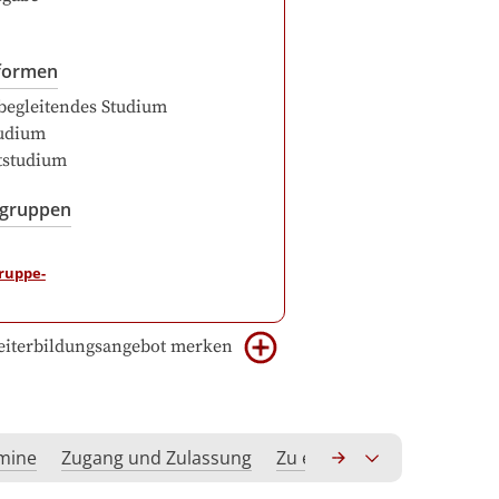
formen
begleitendes Studium
udium
itstudium
sgruppen
iterbildungsangebot merken
rmine
Zugang und Zulassung
Zu erwerbende Kompeten