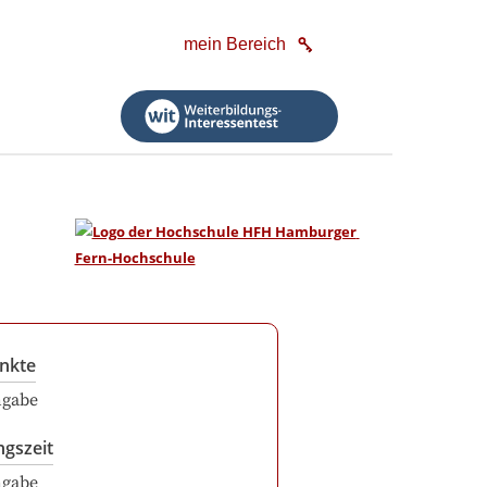
mein Bereich
nkte
ngabe
ngszeit
ngabe