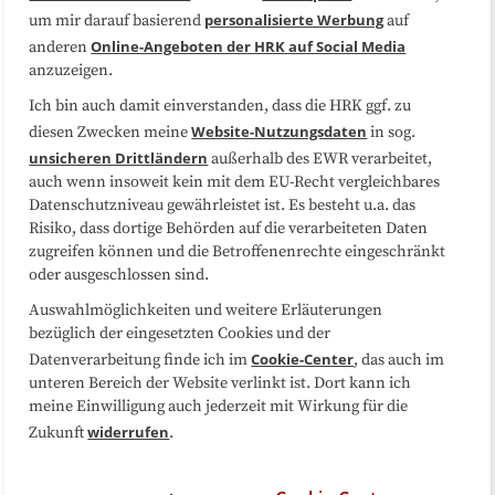
Datenschutzerklärung
Impressum
personalisierte Werbung
um mir darauf basierend
auf
Online-Angeboten der HRK auf Social Media
anderen
anzuzeigen.
Sitemap
Cookie-Center
Ich bin auch damit einverstanden, dass die HRK ggf. zu
Website-Nutzungsdaten
diesen Zwecken meine
in sog.
Folgen Sie uns
unsicheren Drittländern
außerhalb des EWR verarbeitet,
auch wenn insoweit kein mit dem EU-Recht vergleichbares
Datenschutzniveau gewährleistet ist. Es besteht u.a. das
Risiko, dass dortige Behörden auf die verarbeiteten Daten
zugreifen können und die Betroffenenrechte eingeschränkt
oder ausgeschlossen sind.
Auswahlmöglichkeiten und weitere Erläuterungen
bezüglich der eingesetzten Cookies und der
Cookie-Center
Datenverarbeitung finde ich im
, das auch im
unteren Bereich der Website verlinkt ist. Dort kann ich
meine Einwilligung auch jederzeit mit Wirkung für die
widerrufen
Zukunft
.