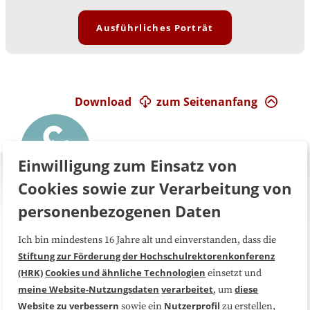
Ausführliches Porträt
Download
zum Seitenanfang
Einwilligung zum Einsatz von
Cookies sowie zur Verarbeitung von
personenbezogenen Daten
Ich bin mindestens 16 Jahre alt und einverstanden, dass die
Über uns
FAQ
Stiftung zur Förderung der Hochschulrektorenkonferenz
(HRK)
Cookies und ähnliche Technologien
einsetzt und
Medienarbeit
Kooperationen
meine Website-Nutzungsdaten
verarbeitet
diese
, um
Website zu verbessern
Nutzerprofil
sowie ein
zu erstellen,