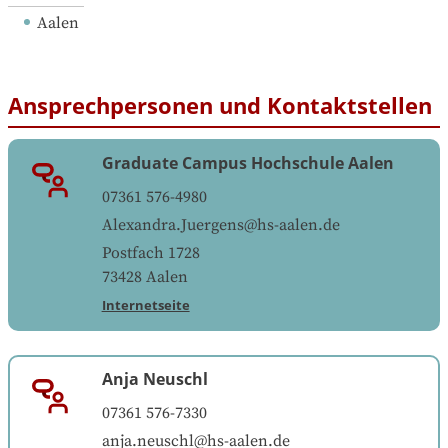
Aalen
Ansprechpersonen und Kontaktstellen
Graduate Campus Hochschule Aalen
07361 576-4980
Alexandra.Juergens@hs-aalen.de
Postfach 1728
73428
Aalen
Internetseite
Anja Neuschl
07361 576-7330
anja.neuschl@hs-aalen.de