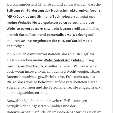
Ich bin mindestens 16 Jahre alt und einverstanden, dass die
Über uns
FAQ
Stiftung zur Förderung der Hochschulrektorenkonferenz
(HRK)
Cookies und ähnliche Technologien
einsetzt und
Medienarbeit
Kooperationen
meine Website-Nutzungsdaten
verarbeitet
diese
, um
Website zu verbessern
Nutzerprofil
sowie ein
zu erstellen,
Datenschutzerklärung
Impressum
personalisierte Werbung
um mir darauf basierend
auf
Online-Angeboten der HRK auf Social Media
anderen
anzuzeigen.
Sitemap
Cookie-Center
Ich bin auch damit einverstanden, dass die HRK ggf. zu
Website-Nutzungsdaten
diesen Zwecken meine
in sog.
Folgen Sie uns
unsicheren Drittländern
außerhalb des EWR verarbeitet,
auch wenn insoweit kein mit dem EU-Recht vergleichbares
Datenschutzniveau gewährleistet ist. Es besteht u.a. das
Risiko, dass dortige Behörden auf die verarbeiteten Daten
zugreifen können und die Betroffenenrechte eingeschränkt
oder ausgeschlossen sind.
Auswahlmöglichkeiten und weitere Erläuterungen
bezüglich der eingesetzten Cookies und der
Cookie-Center
Datenverarbeitung finde ich im
, das auch im