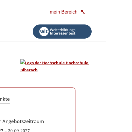
mein Bereich
nkte
r Angebotszeitraum
27
–
30.09.2027