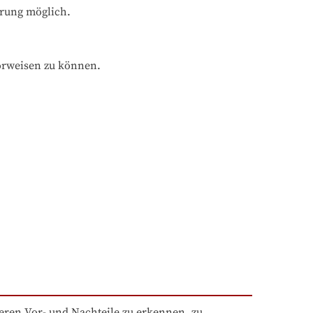
hrung möglich.
orweisen zu können.
eren Vor- und Nachteile zu erkennen, zu 