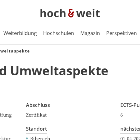
Weiterbildung
Hochschulen
Magazin
Perspektiven
mweltaspekte
nd Umweltaspekte
Abschluss
ECTS-Pu
üfung
Zertifikat
6
Standort
nächste
ektur
Biberach
01.04.20