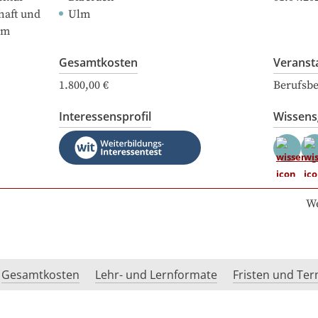
haft und
Ulm
lm
Gesamtkosten
Veranst
1.800,00 €
Berufsbe
Interessensprofil
Wissen
We
Gesamtkosten
Lehr- und Lernformate
Fristen und Te